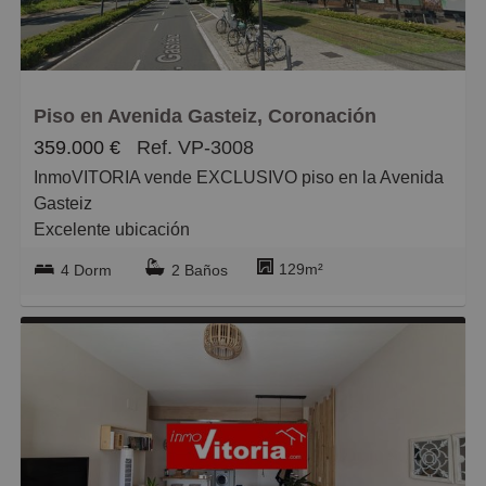
Grandes
Piso en Avenida Gasteiz, Coronación
359.000 €
Ref. VP-3008
InmoVITORIA vende EXCLUSIVO piso en la Avenida
Gasteiz
Excelente ubicación
129m²
4 Dorm
2 Baños
Zona con mucha demanda, con todos los servicios a
pie de calle supermercados, comercio, colegio,
farmacias. Buena comunicación con el resto de la
ciudad mediante urbano y tranvía. Te puedes dar un
paseo hasta el centro, estación de autobuses y
bulevar.
Distribuido en 4 amplias y luminosas habitaciones, 1