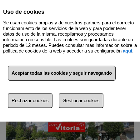
Select Language
▼
Uso de cookies
696598726
Se usan cookies propias y de nuestros partners para el correcto
funcionamiento de los servicios de la web y para poder tener
datos de uso de la misma, recopilamos y procesamos
información no sensible. Las cookies son guardadas durante un
18
Inmuebles
Coronación (Álava)
periodo de 12 meses. Puedes consultar más información sobre la
política de cookies de la web y acceder a su configuración
aquí
.
Lista
Mapa
Filtros
Aceptar todas las cookies y seguir navegando
más reciente
más reciente
Rechazar cookies
Gestionar cookies
Menos reciente
Baratos
Caros
Pequeños