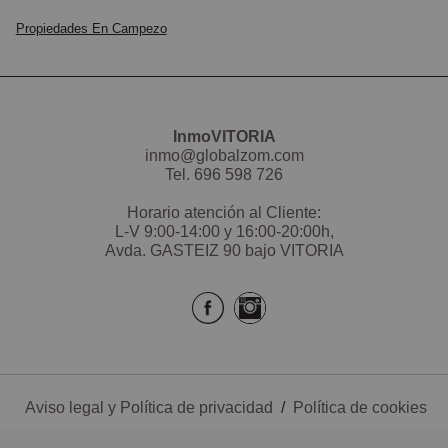
compra el inmueble visitado con independencia de los
Propiedades En Campezo
posibles errores tipográficos y de la información
anunciada.
Y recuerda, te ofrece todos los servicios que
InmoVITORIA
necesitas,
inmo@globalzom.com
certificado energético, seguros, alarmas, reformas e
Tel.
696 598 726
interiorismo y gremios.
Horario atención al Cliente:
Todo para crear TU HOGAR.
L-V 9:00-14:00 y 16:00-20:00h,
Avda. GASTEIZ 90 bajo VITORIA
Aviso legal y Política de privacidad
/
Política de cookies