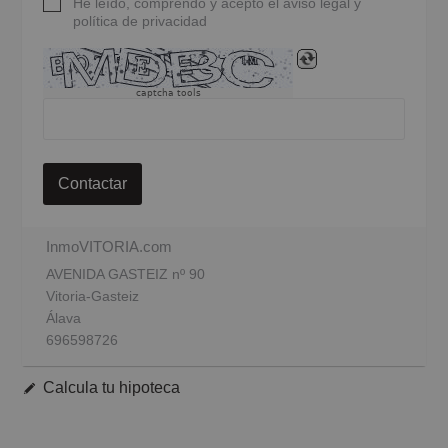
He leído, comprendo y acepto el aviso legal y
política de privacidad
captcha tools
Contactar
InmoVITORIA.com
AVENIDA GASTEIZ nº 90
Vitoria-Gasteiz
Álava
696598726
Calcula tu hipoteca