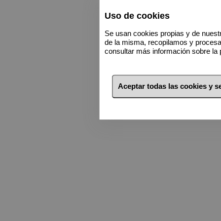
700.000 €
700.000 €
Uso de cookies
750.000 €
750.000 €
Se usan cookies propias y de nuestr
de la misma, recopilamos y proces
800.000 €
800.000 €
consultar más información sobre la 
900.000 €
900.000 €
1 millón €
1 millón €
Aceptar todas las cookies y 
2 millones €
2 millones €
3 millones €
3 millones €