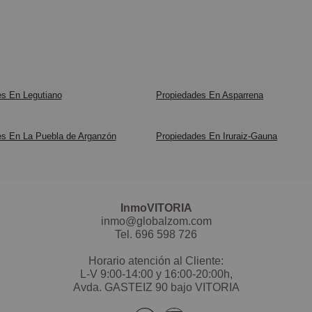
errores 
el inmue
consegui
errores 
No busq
Te espe
Y recuer
Tenemos
De 10 a 
certific
Y recuer
consegui
interior
certific
Te espe
NOTA IM
s En Legutiano
Propiedades En Asparrena
Todo pa
interior
De 10 a 
anuncios
superfici
NOTA IM
TODOS l
es En La Puebla de Arganzón
Propiedades En Iruraiz-Gauna
anuncios
Precio A
superfici
el inmue
TODOS l
errores 
Precio A
InmoVITORIA
el inmue
Y recuer
inmo@globalzom.com
errores 
certific
Tel.
696 598 726
interior
Horario atención al Cliente:
Y recuer
Todo pa
L-V 9:00-14:00 y 16:00-20:00h,
certific
Avda. GASTEIZ 90 bajo VITORIA
interior