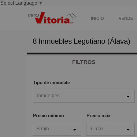
Select Language
▼
INICIO
VENDE
8
Inmuebles
Legutiano (Álava)
TU HOGAR -REFORM
FILTROS
CONTACTA
Tipo de inmueble
Inmuebles
Inmuebles
Precio mínimo
Precio máx.
Viviendas
€ min
€ max
Garaje