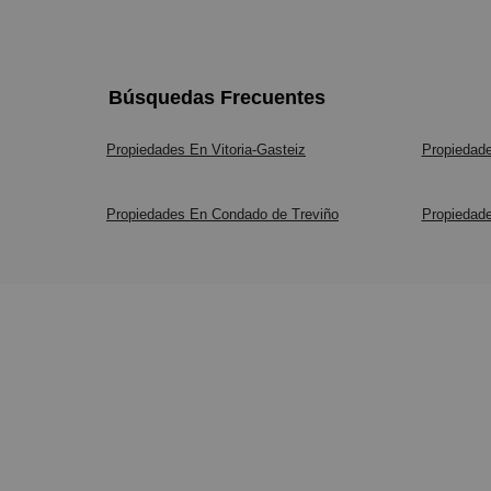
Búsquedas Frecuentes
Propiedades En Vitoria-Gasteiz
Propiedade
Propiedades En Condado de Treviño
Propiedad