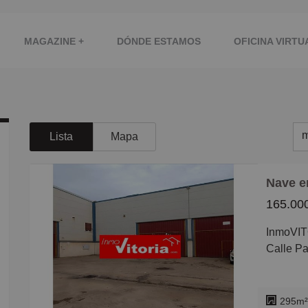
MAGAZINE +
DÓNDE ESTAMOS
OFICINA VIRTU
AS
TU NEGOCIO
MIRA...!!
INMOGESTION
m
Lista
Mapa
m
Nave e
M
165.00
B
InmoVI
C
Calle P
P
Totalmen
G
Poligono
295m