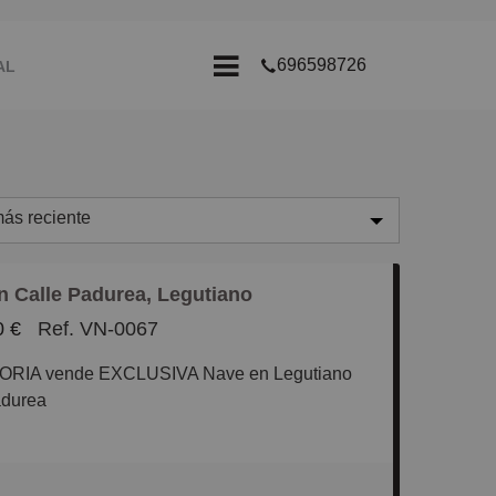
696598726
AL
ALQUI-BOX
ás reciente
ás reciente
n Calle Padurea, Legutiano
enos reciente
0 €
Ref. VN-0067
aratos
TORIA vende EXCLUSIVA Nave en Legutiano
aros
adurea
equeños
te equipado para cualquier actividad en el
randes
 Gojain.
²