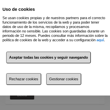
Select Language
▼
Uso de cookies
696598726
Se usan cookies propias y de nuestros partners para el correcto
funcionamiento de los servicios de la web y para poder tener
datos de uso de la misma, recopilamos y procesamos
información no sensible. Las cookies son guardadas durante un
periodo de 12 meses. Puedes consultar más información sobre la
política de cookies de la web y acceder a su configuración
aquí
.
BUSCADOR
Venta
Alquiler
Aceptar todas las cookies y seguir navegando
¿Dónde quieres buscar?
Provincia
Rechazar cookies
Gestionar cookies
Provincia
Busca por referencia, precio, tipo...
Álava (175)
Buscar
Burgos (5)
Guipúzcoa (1)