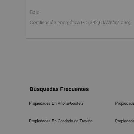
Bajo
2
Certificación energética G : (382,6 kWh/m
año)
Búsquedas Frecuentes
Propiedades En Vitoria-Gasteiz
Propiedade
Propiedades En Condado de Treviño
Propiedad