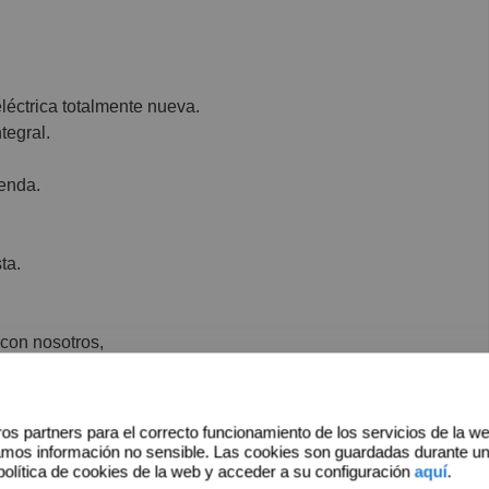
léctrica totalmente nueva.
tegral.
ienda.
ta.
 con nosotros,
preso deseo del propietario.
os partners para el correcto funcionamiento de los servicios de la w
conseguimos lo que necesitas. !
amos información no sensible. Las cookies son guardadas durante u
política de cookies de la web y acceder a su configuración
aquí
.