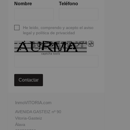
Nombre
Teléfono
He leído, comprendo y acepto el aviso
legal y política de privacidad
captcha tools
Contactar
InmoVITORIA.com
AVENIDA GASTEIZ nº 90
Vitoria-Gasteiz
Álava