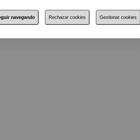
seguir navegando
Rechazar cookies
Gestionar cookies
sitas,
 e interiorismo y gremios.