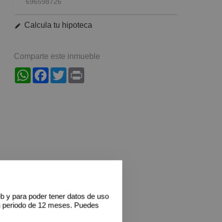
696598726
Calcula tu hipoteca
Comparte este inmueble
WhatsApp
Facebook
Twitter
Print
eb y para poder tener datos de uso
n periodo de 12 meses. Puedes