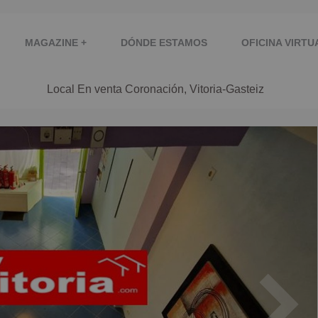
MAGAZINE +
DÓNDE ESTAMOS
OFICINA VIRTU
Local En venta Coronación, Vitoria-Gasteiz
AS
TU NEGOCIO
MIRA...!!
INMOGESTION