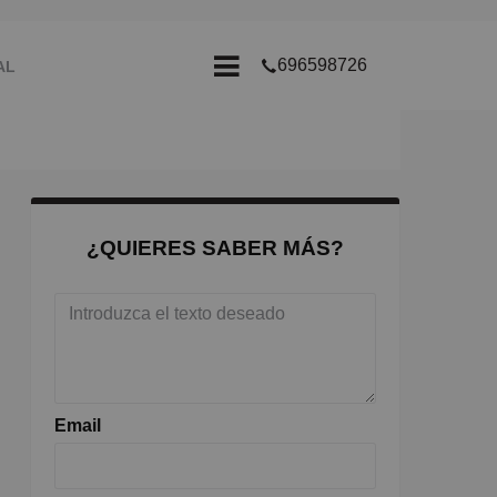
696598726
AL
ALQUI-BOX
¿QUIERES SABER MÁS?
Email