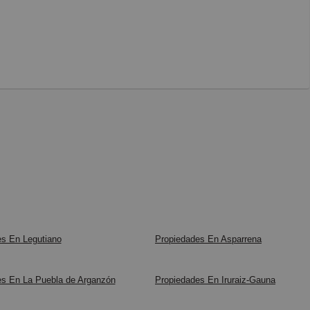
s En Legutiano
Propiedades En Asparrena
es En La Puebla de Arganzón
Propiedades En Iruraiz-Gauna