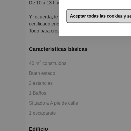
De 10 a 13 h y de 16 a 20 h de lunes a viernes.
Aceptar todas las cookies y 
Y recuerda, te ofrece todos los servicios que nece
certificado energético, seguros, alarmas, reformas
Todo para crear TU HOGAR.
Características básicas
2
40 m
construidos
Buen estado
2 estancias
1 Baños
Situado a A pie de calle
1 escaparate
Edificio