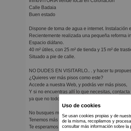
InmoVITORIA vende local en Coronación
Calle Badaia
Buen estado
Dispone de toma de agua e internet. Instalación e
Recientemente realizada una pequeña reforma in
Espacio diáfano.
40 m² útiles, con 25 m² de tienda y 15 m² de trast
Situado a pie de calle.
NO DUDES EN VISITARLO.. . y hacer tu propues
¿Quieres ver más pisos como este?
Accede a nuestra Web, y podrás ver más pisos,
Y si no encuentras allí lo que necesitas, contacta
ya que no todos los pisos son publicados, por ex
Uso de cookies
No busques más. !
Se usan cookies propias y de nuestr
Tenemos más de 430 pisos en Stock, seguro que 
de la misma, recopilamos y proces
consultar más información sobre la 
Te esperamos en, Avda. GASTEIZ, nº 90 Bajo,