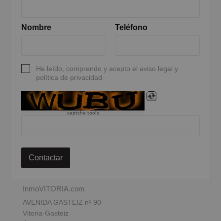
Nombre
Teléfono
He leído, comprendo y acepto el aviso legal y
política de privacidad
captcha tools
Contactar
InmoVITORIA.com
AVENIDA GASTEIZ nº 90
Vitoria-Gasteiz