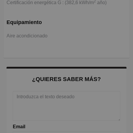
2
Certificación energética G : (382,6 kWh/m
año)
Equipamiento
Aire acondicionado
¿QUIERES SABER MÁS?
Email