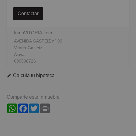
Contactar
InmoVITORIA.com
AVENIDA GASTEIZ nº 90
Vitoria-Gasteiz
Álava
696598726
Calcula tu hipoteca
Comparte este inmueble
WhatsApp
Facebook
Twitter
Print